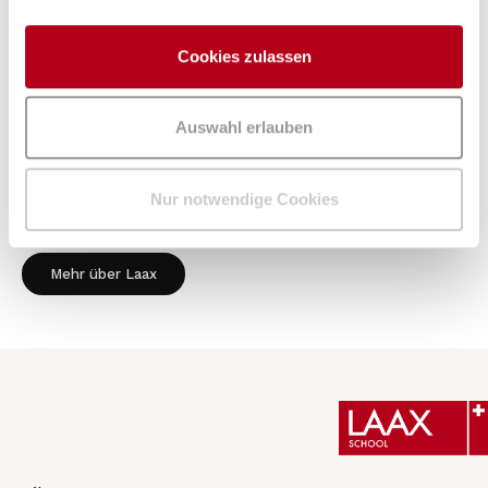
ganzjahres Destinationen der Schweiz findest du für
jede Aktivität die perfekte Kulisse. Auf über 3000
Cookies zulassen
Metern Höhe entdeckst du die Natur und
überwindest deine Grenzen. Mit Blick auf das Tal
stehst du über den Dingen, während du deine
Auswahl erlauben
Leidenschaft lebst.
Nur notwendige Cookies
Kurse finden
Mehr über Laax