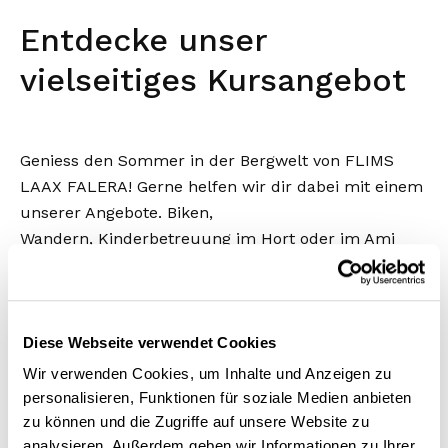
Entdecke unser
vielseitiges Kursangebot
Geniess den Sommer in der Bergwelt von FLIMS
LAAX FALERA! Gerne helfen wir dir dabei mit einem
unserer Angebote. Biken,
Wandern, Kinderbetreuung im Hort oder im Ami
Sabi Sommerwunderland, Bogenpark - es gibt viele
Möglichkeiten sich bei uns zu vergnügen - ergreife
eine!
Diese Webseite verwendet Cookies
Wir empfehlen dir alle Kurse im Voraus zu buchen.
Wir verwenden Cookies, um Inhalte und Anzeigen zu
personalisieren, Funktionen für soziale Medien anbieten
zu können und die Zugriffe auf unsere Website zu
Kurse finden
Bike
analysieren. Außerdem geben wir Informationen zu Ihrer