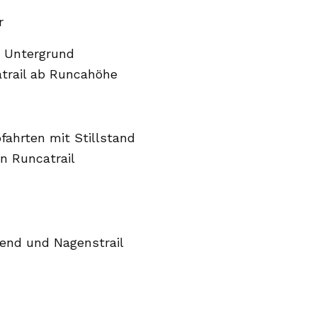
r
m Untergrund
atrail ab Runcahöhe
bfahrten mit Stillstand
n Runcatrail
rend und Nagenstrail