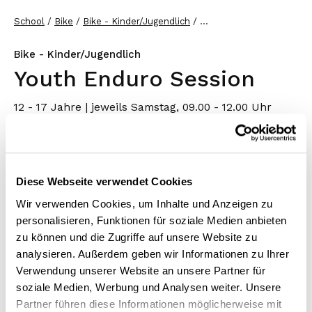
School
Bike
Bike - Kinder/Jugendlich
...
Bike - Kinder/Jugendlich
Youth Enduro Session
12 - 17 Jahre | jeweils Samstag, 09.00 - 12.00 Uhr
Du bist oft auf den Trails in Flims Laax unterwegs
und hast Lust, deine Skills zu verbessern? An
mehreren Samstagen triffst du dich in der gleichen
Diese Webseite verwendet Cookies
Gruppe mit anderen motivierten Jugendlichen zum
Wir verwenden Cookies, um Inhalte und Anzeigen zu
gemeinsamen Biken. Unter Anleitung unserer
personalisieren, Funktionen für soziale Medien anbieten
erfahrenen Guides wird an fortgeschrittenen
zu können und die Zugriffe auf unsere Website zu
Techniken gefeilt und das Gelernte auf den Trails
analysieren. Außerdem geben wir Informationen zu Ihrer
Verwendung unserer Website an unsere Partner für
angewendet.
soziale Medien, Werbung und Analysen weiter. Unsere
Partner führen diese Informationen möglicherweise mit