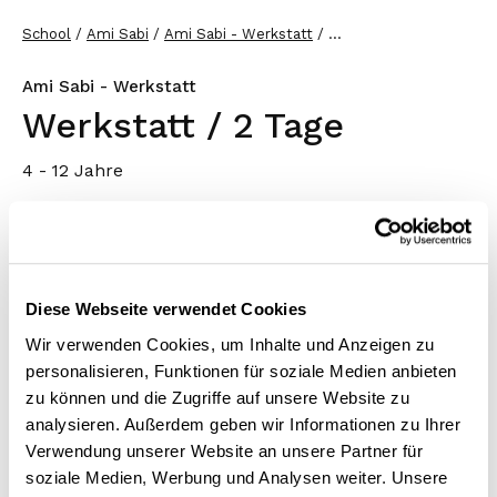
School
Ami Sabi
Ami Sabi - Werkstatt
...
Ami Sabi - Werkstatt
Werkstatt / 2 Tage
4 - 12 Jahre
In der Ami Sabi Werkstatt erleben die Kinder Wasser,
Feuer, Luft, Erde, Mensch und Tier. Unter
professioneller Anleitung lernen sie kreativ Werken
Diese Webseite verwendet Cookies
und Basteln.
Wir verwenden Cookies, um Inhalte und Anzeigen zu
Themen
personalisieren, Funktionen für soziale Medien anbieten
zu können und die Zugriffe auf unsere Website zu
Montag:
Die Geheimnisse der Tiere
analysieren. Außerdem geben wir Informationen zu Ihrer
Dienstag:
Ami Sabi zu Besuch in der Werkstatt -
Verwendung unserer Website an unsere Partner für
Thema Feuer
soziale Medien, Werbung und Analysen weiter. Unsere